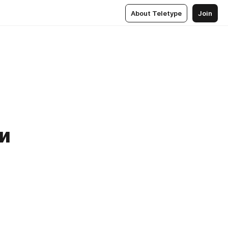
About Teletype
Join
и