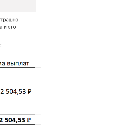
страшно 
 и это 
: