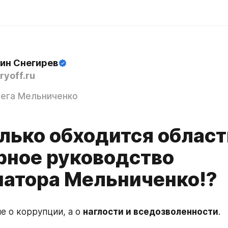
ин Снегирев
ryoff.ru
ега Мельниченко
олько обходится област
рное руководство
натора Мельниченко!?
е о коррупции, а о 
наглости и вседозволенности
. 