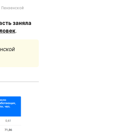
 Пензенской 
сть заняла 
ловек
.
нской 