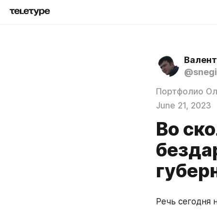
Валент
@snegi
Портфолио Ол
June 21, 2023
Во ск
безда
губер
Речь сегодня н